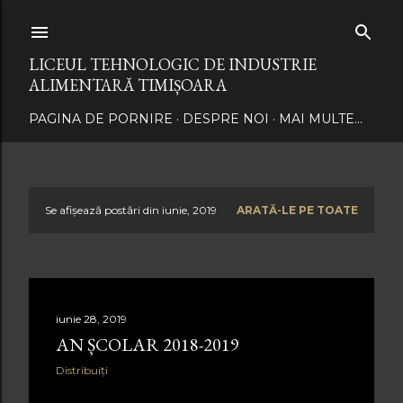
Treceți la conținutul principal
LICEUL TEHNOLOGIC DE INDUSTRIE
ALIMENTARĂ TIMIȘOARA
PAGINA DE PORNIRE
DESPRE NOI
MAI MULTE…
Se afișează postări din iunie, 2019
ARATĂ-LE PE TOATE
P
o
s
iunie 28, 2019
t
AN ȘCOLAR 2018-2019
ă
Distribuiți
r