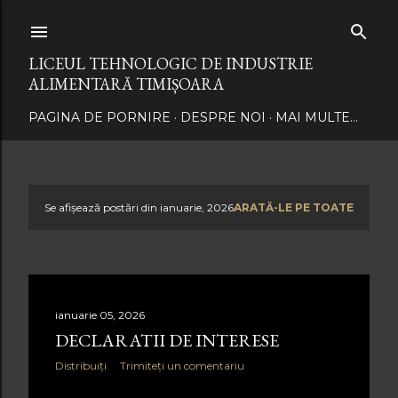
Treceți la conținutul principal
LICEUL TEHNOLOGIC DE INDUSTRIE
ALIMENTARĂ TIMIȘOARA
PAGINA DE PORNIRE
DESPRE NOI
MAI MULTE…
Se afișează postări din ianuarie, 2026
ARATĂ-LE PE TOATE
P
o
s
ianuarie 05, 2026
t
DECLARATII DE INTERESE
ă
Distribuiți
Trimiteți un comentariu
r